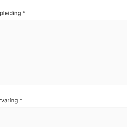
pleiding *
rvaring *