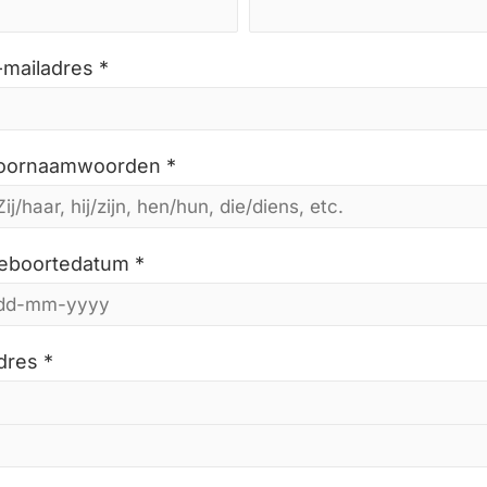
-mailadres *
oornaamwoorden *
eboortedatum *
dres *