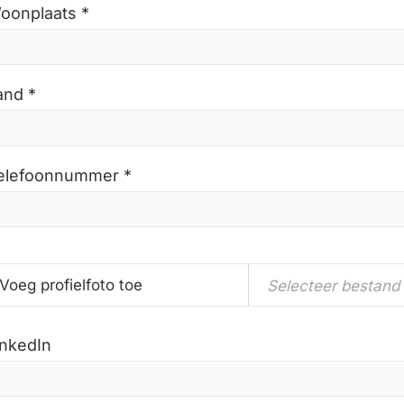
oonplaats *
and *
elefoonnummer *
Voeg profielfoto toe
Selecteer bestand
inkedIn